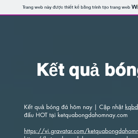
Trang web này được thiết kế bằng trình tạo trang web
Kết quả bón
Kết quả bóng đá hôm nay | Cập nhật
kqbd
đấu HOT tại ketquabongdahomnay.com
https://vi.gravatar.com/ketquabongdaho