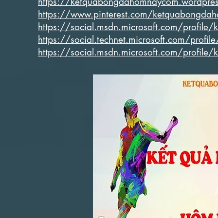
https://ketquabongdahomnaycom.wordpre
https://www.pinterest.com/ketquabongd
https://social.msdn.microsoft.com/profi
https://social.technet.microsoft.com/pro
https://social.msdn.microsoft.com/profi